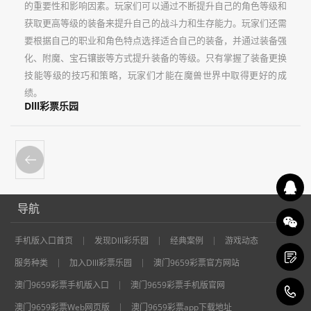
的重要性和影响因素。玩家们可以通过不断提升自己的角色等级和
获取更高等级的装备来提升自己的战斗力和生存能力。玩家们还需
要根据自己的职业和角色特点选择适合自己的装备，并通过装备强
化、附魔、宝石镶嵌等方式提升装备的等级。只有掌握了装备更换
技能等级的技巧和策略，玩家们才能在魔兽世界中取得更好的成
绩。
Dlll彩票乐园
导航
手机版入口首页
发现Dlll彩乐园
经典案例
游戏动态
服务种类
加入Dlll彩票乐园
澳门9659彩票官方网站
澳门9659彩票手机版入口
澳门9659彩票手机版官网
1
澳门9659彩票Web网页版
澳门9659彩票app下载地址