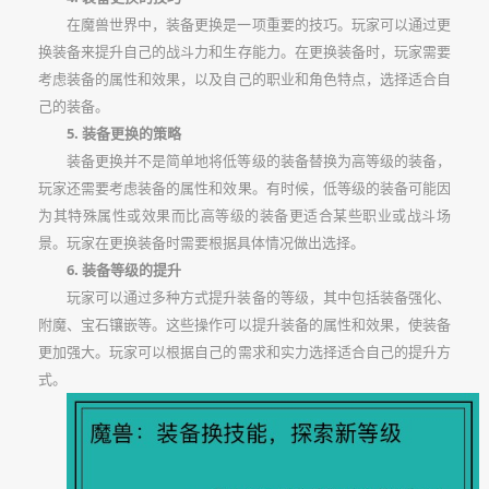
在魔兽世界中，装备更换是一项重要的技巧。玩家可以通过更
换装备来提升自己的战斗力和生存能力。在更换装备时，玩家需要
考虑装备的属性和效果，以及自己的职业和角色特点，选择适合自
己的装备。
5. 装备更换的策略
装备更换并不是简单地将低等级的装备替换为高等级的装备，
玩家还需要考虑装备的属性和效果。有时候，低等级的装备可能因
为其特殊属性或效果而比高等级的装备更适合某些职业或战斗场
景。玩家在更换装备时需要根据具体情况做出选择。
6. 装备等级的提升
玩家可以通过多种方式提升装备的等级，其中包括装备强化、
附魔、宝石镶嵌等。这些操作可以提升装备的属性和效果，使装备
更加强大。玩家可以根据自己的需求和实力选择适合自己的提升方
式。